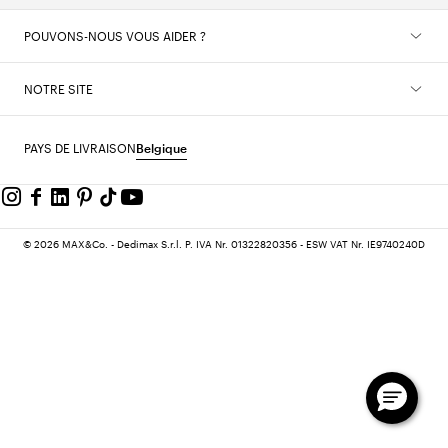
POUVONS-NOUS VOUS AIDER ?
NOTRE SITE
PAYS DE LIVRAISON
Belgique
© 2026 MAX&Co. - Dedimax S.r.l. P. IVA Nr. 01322820356 - ESW VAT Nr. IE9740240D