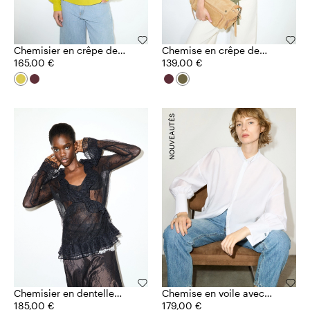
Chemisier en crêpe de
Chemise en crêpe de
Chine
165,00 €
Chine
139,00 €
NOUVEAUTÉS
Chemisier en dentelle
Chemise en voile avec
Sami Miró &Co.llaboration
185,00 €
boutons de manchette
179,00 €