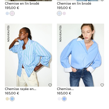
Chemise en lin brodé
Chemise en lin brodé
195,00 €
195,00 €
NOUVEAUTÉS
NOUVEAUTÉS
Chemise rayée en
Chemise
popeline de coton
165,00 €
surdimensionnée en
165,00 €
popeline