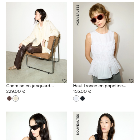
NOUVEAUTÉS
Chemise en jacquard
Haut froncé en popeline
bordé de dentelle
229,00 €
de coton
135,00 €
NOUVEAUTÉS