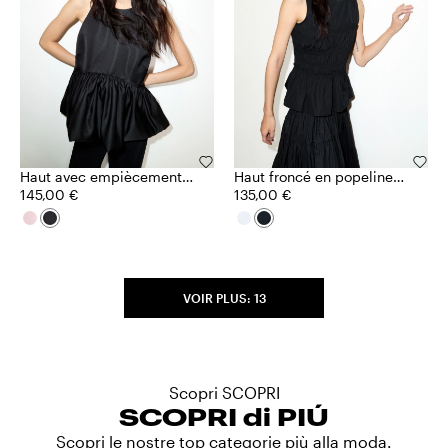
Haut avec empiècement
Haut froncé en popeline
en satin duchesse
145,00 €
de coton
135,00 €
VOIR PLUS: 13
Scopri SCOPRI
SCOPRI di PIÚ
Scopri le nostre top categorie più alla moda.