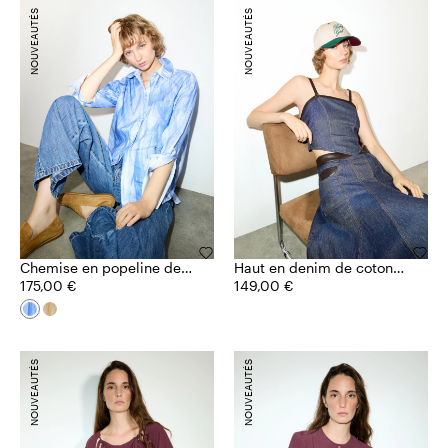
NOUVEAUTÉS
NOUVEAUTÉS
Chemise en popeline de
Haut en denim de coton
coton
175,00 €
et lin
149,00 €
NOUVEAUTÉS
NOUVEAUTÉS