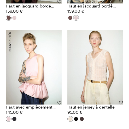
Haut en jacquard bordé
Haut en jacquard bordé
de dentelle
159,00 €
de dentelle
159,00 €
NOUVEAUTÉS
Haut avec empiècement
Haut en jersey à dentelle
en satin duchesse
145,00 €
95,00 €