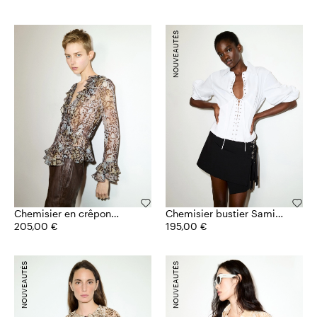
NOUVEAUTÉS
Chemisier en crêpon
Chemisier bustier Sami
Sami Miró &Co.llaboration
205,00 €
Miró &Co.llaboration
195,00 €
NOUVEAUTÉS
NOUVEAUTÉS