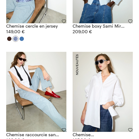
Chemise cercle en jersey
Chemise boxy Sami Miró
149,00 €
&Co.llaboration
209,00 €
NOUVEAUTÉS
Chemise raccourcie sans
Chemise