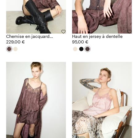
Chemise en jacquard
Haut en jersey à dentelle
bordé de dentelle
229,00 €
95,00 €