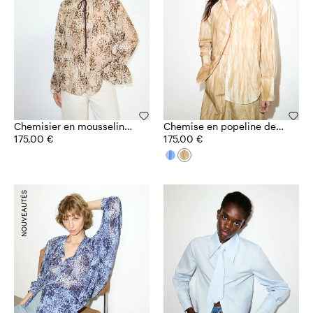
Chemisier en mousseline
Chemise en popeline de
fil coupé
175,00 €
coton
175,00 €
NOUVEAUTÉS