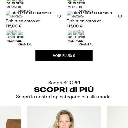
T-shirt en coton et
T-shirt en coton et
cachemire
115,00 €
cachemire
115,00 €
VOIR PLUS: 9
Scopri SCOPRI
SCOPRI di PIÚ
Scopri le nostre top categorie più alla moda.