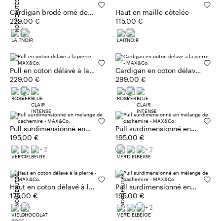
NOUVEAUTÉS
Cardigan brodé orné de
Haut en maille côtelée
pierres
229,00 €
115,00 €
Pull en coton délavé à la
Cardigan en coton délavé
pierre
229,00 €
à la pierre
299,00 €
Pull surdimensionné en
Pull surdimensionné en
mélange de cachemire
195,00 €
mélange de cachemire
195,00 €
+ 2
+ 2
NOUVEAUTÉS
NOUVEAUTÉS
Haut en coton délavé à la
Pull surdimensionné en
pierre
175,00 €
mélange de cachemire
195,00 €
+ 2