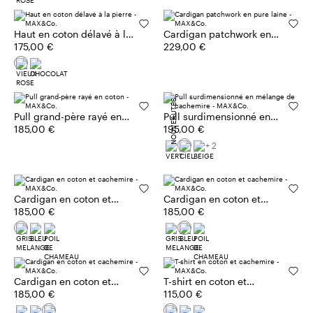
Haut en coton délavé à la
Cardigan patchwork en
pierre
175,00 €
pure laine
229,00 €
NOUVEAUTÉS
Pull grand-père rayé en
Pull surdimensionné en
coton
185,00 €
mélange de cachemire
195,00 €
+ 2
Cardigan en coton et
Cardigan en coton et
cachemire
185,00 €
cachemire
185,00 €
Cardigan en coton et
T-shirt en coton et
cachemire
185,00 €
cachemire
115,00 €