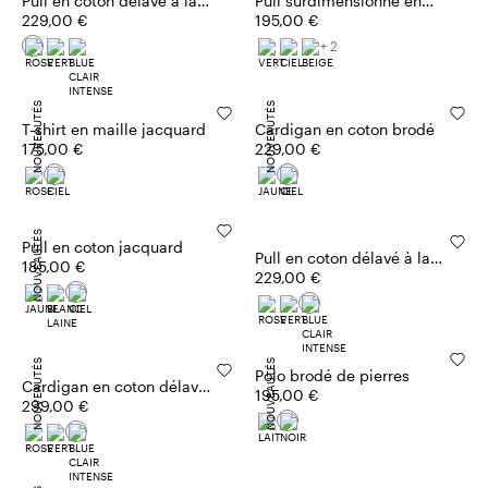
Pull en coton délavé à la
Pull surdimensionné en
pierre
229,00 €
mélange de cachemire
195,00 €
+ 2
NOUVEAUTÉS
NOUVEAUTÉS
T-shirt en maille jacquard
Cardigan en coton brodé
175,00 €
229,00 €
NOUVEAUTÉS
Pull en coton jacquard
Pull en coton délavé à la
185,00 €
pierre
229,00 €
NOUVEAUTÉS
NOUVEAUTÉS
Polo brodé de pierres
Cardigan en coton délavé
195,00 €
à la pierre
299,00 €