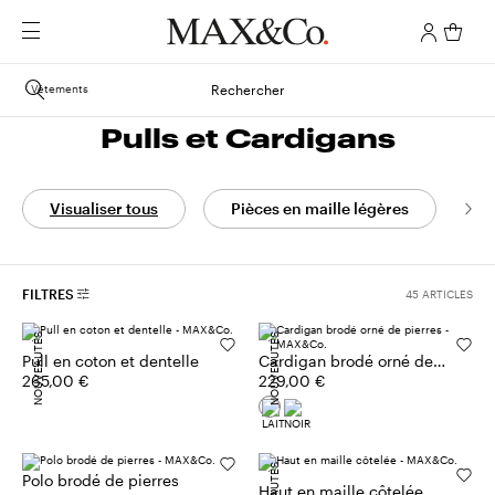
Vêtements
Rechercher
Pulls et Cardigans
Visualiser tous
Pièces en maille légères
C
FILTRES
45 ARTICLES
NOUVEAUTÉS
NOUVEAUTÉS
Pull en coton et dentelle
Cardigan brodé orné de
265,00 €
pierres
229,00 €
Polo brodé de pierres
Haut en maille côtelée