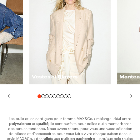
Vestes et Blazers
Mantea
Les pulls et les cardigans pour femme MAX&Co. : mélange idéal entre
polyvalence
et
qualité
, ils sont parfaits pour celles qui aiment arborer
des tenues tendance. Nous avons retenu pour vous une vaste sélection
de pièces et d’accessoires pour vous faire vivre chaque saison dans le
style MAX&Co. : des
gilets
aux
pulls
en
cachemire
, jusqu’aux cols roulés