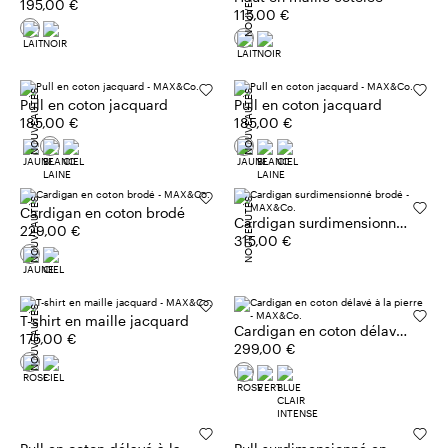
NOUVEAUTÉS
195,00 €
115,00 €
NOUVEAUTÉS
NOUVEAUTÉS
Pull en coton jacquard
Pull en coton jacquard
185,00 €
185,00 €
NOUVEAUTÉS
NOUVEAUTÉS
Cardigan en coton brodé
Cardigan surdimensionné
229,00 €
brodé
315,00 €
NOUVEAUTÉS
T-shirt en maille jacquard
Cardigan en coton délavé
175,00 €
à la pierre
299,00 €