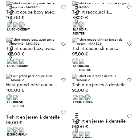
NOUVEAUTÉS
NOUVEAUTÉS
T-shirt coupe boxy avec
T-shirt raccourci à
texte imprimé
105,00 €
imprimé slogan
79,00 €
NOUVEAUTÉS
T-shirt coupe boxy avec
T-shirt coupe slim en
texte imprimé
105,00 €
jersey de coton
95,00 €
Haut grand-père coupe
T-shirt en jersey à dentelle
slim
105,00 €
95,00 €
NOUVEAUTÉS
T-shirt en jersey à dentelle
T-shirt en jersey à dentelle
95,00 €
95,00 €