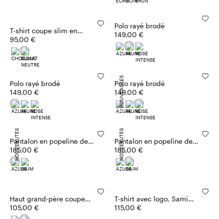
Polo rayé brodé
T-shirt coupe slim en
149,00 €
jersey de coton
95,00 €
NOUVEAUTÉS
Polo rayé brodé
Polo rayé brodé
149,00 €
149,00 €
NOUVEAUTÉS
NOUVEAUTÉS
Pantalon en popeline de
Pantalon en popeline de
coton
185,00 €
coton
185,00 €
Haut grand-père coupe
T-shirt avec logo, Sami
slim
105,00 €
Miró &Co.llaboration
115,00 €