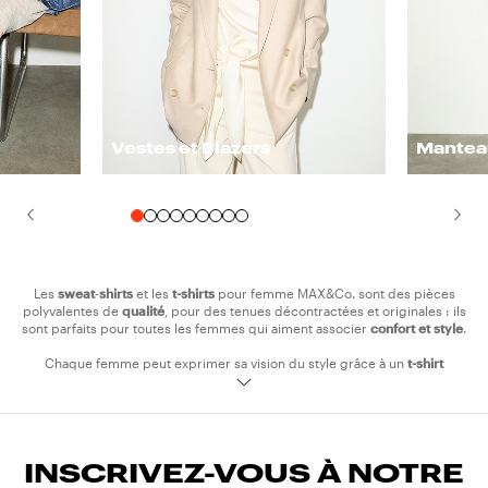
Vestes et Blazers
Mantea
Les
sweat
-
shirts
et les
t-shirts
pour femme MAX&Co. sont des pièces
polyvalentes de
qualité
, pour des tenues décontractées et originales : ils
sont parfaits pour toutes les femmes qui aiment associer
confort
et
style
.
Chaque femme peut exprimer sa vision du style grâce à un
t-shirt
basique
aux couleurs neutres ou à un modèle présentant des motifs et
une coupe raffinée, tous les deux parfaits pour des tenues chics et
tendance. Les
sweats à capuche
aux couleurs vives, must-have urbains à
porter avec un
pantalon cargo
et des
sneakers
pour des looks
décontractés et jeunes, sont incontournables.
INSCRIVEZ-VOUS À NOTRE
Essayez les sweat-shirts rehaussés de broderies au style pop, qui