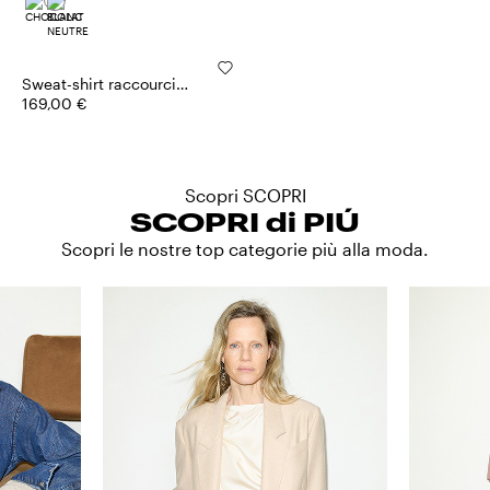
Sweat-shirt raccourci
Sami Miró &Co.llaboration
169,00 €
Scopri SCOPRI
SCOPRI di PIÚ
Scopri le nostre top categorie più alla moda.