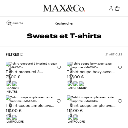
Vêtements
Rechercher
Sweats et T-shirts
FILTRES
21 ARTICLES
NOUVEAUTÉS
NOUVEAUTÉS
T-shirt raccourci à
T-shirt coupe boxy avec
imprimé slogan
79,00 €
texte imprimé
105,00 €
NOUVEAUTÉS
NOUVEAUTÉS
T-shirt coupe ample avec
T-shirt coupe ample avec
texte imprimé
115,00 €
texte imprimé
115,00 €