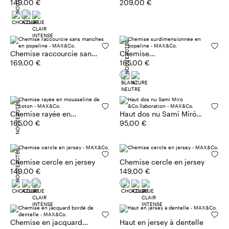
149,00 €
&Co.llaboration
209,00 €
NOUVEAUTÉS
Chemise raccourcie sans
Chemise
manches en popeline
169,00 €
surdimensionnée en
165,00 €
popeline
NOUVEAUTÉS
Chemise rayée en
Haut dos nu Sami Miró
mousseline de coton
165,00 €
&Co.llaboration
95,00 €
NOUVEAUTÉS
Chemise cercle en jersey
Chemise cercle en jersey
149,00 €
149,00 €
Chemise en jacquard
Haut en jersey à dentelle