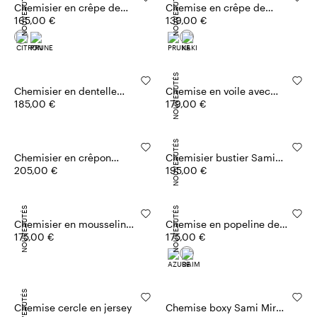
NOUVEAUTÉS
NOUVEAUTÉS
Chemisier en crêpe de
Chemise en crêpe de
Chine
165,00 €
Chine
139,00 €
NOUVEAUTÉS
Chemisier en dentelle
Chemise en voile avec
Sami Miró &Co.llaboration
185,00 €
boutons de manchette
179,00 €
NOUVEAUTÉS
Chemisier en crêpon
Chemisier bustier Sami
Sami Miró &Co.llaboration
205,00 €
Miró &Co.llaboration
195,00 €
NOUVEAUTÉS
NOUVEAUTÉS
Chemisier en mousseline
Chemise en popeline de
fil coupé
175,00 €
coton
175,00 €
NOUVEAUTÉS
Chemise cercle en jersey
Chemise boxy Sami Miró