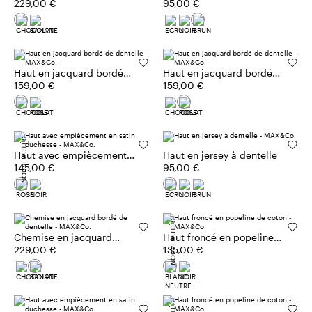
bordé de dentelle
229,00 €
95,00 €
Haut en jacquard bordé
Haut en jacquard bordé
de dentelle
159,00 €
de dentelle
159,00 €
NOUVEAUTÉS
Haut avec empiècement
Haut en jersey à dentelle
en satin duchesse
145,00 €
95,00 €
NOUVEAUTÉS
Chemise en jacquard
Haut froncé en popeline
bordé de dentelle
229,00 €
de coton
135,00 €