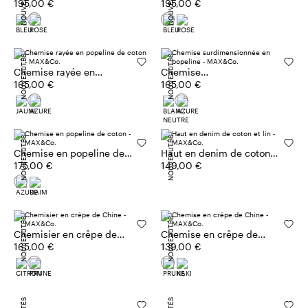
NOUVEAUTÉS
NOUVEAUTÉS
195,00 €
195,00 €
NOUVEAUTÉS
NOUVEAUTÉS
Chemise rayée en
Chemise
popeline de coton
165,00 €
surdimensionnée en
165,00 €
popeline
NOUVEAUTÉS
NOUVEAUTÉS
Chemise en popeline de
Haut en denim de coton
coton
175,00 €
et lin
149,00 €
NOUVEAUTÉS
NOUVEAUTÉS
Chemisier en crêpe de
Chemise en crêpe de
Chine
165,00 €
Chine
139,00 €