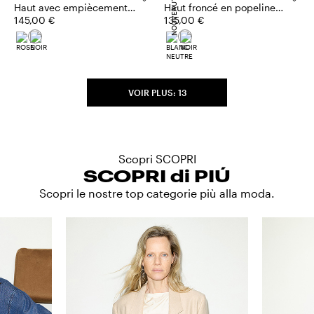
NOUVEAUTÉS
Haut avec empiècement
Haut froncé en popeline
en satin duchesse
145,00 €
de coton
135,00 €
VOIR PLUS: 13
Scopri SCOPRI
SCOPRI di PIÚ
Scopri le nostre top categorie più alla moda.