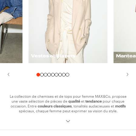
Vestes et Blazers
Mantea
La collection de chemises et de tops pour femme MAX&Co. propose
une vaste sélection de pièces de
qualité
et
tendance
pour chaque
occasion. Entre
couleurs classiques
, tonalités audacieuses et
motifs
spéciaux, chaque femme peut exprimer sa vision du style.
Pour un look frais et unique, le
crop
top
en coton est parfait avec un
pantalon taille haute
, tandis que les modèles en
soie
et en
satin
apportent une touche bohème et romantique à votre tenue. La collection
comporte une vaste proposition de chemises : des modèles les plus