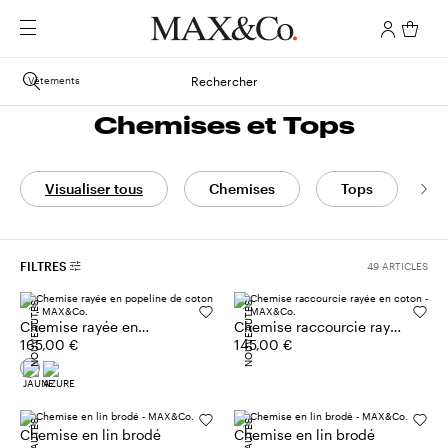
Vêtements
Rechercher
Chemises et Tops
Visualiser tous
Chemises
Tops
C
FILTRES
49 ARTICLES
NOUVEAUTÉS
NOUVEAUTÉS
Chemise rayée en
Chemise raccourcie rayée
popeline de coton
165,00 €
en coton
145,00 €
Chemise en lin brodé
Chemise en lin brodé