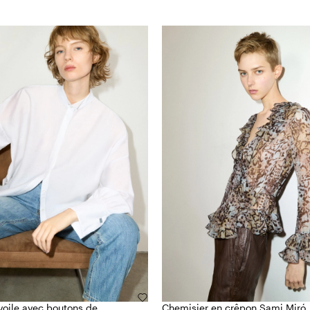
oile avec boutons de
Chemisier en crêpon Sami Miró