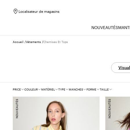
Localisateur de magasins
NOUVEAUTÉS
MANT
Accueil
Vêtements
Chemises Et Tops
Visual
Filtres
PRICE
COULEUR
MATÉRIEL
TYPE
MANCHES
FORME
TAILLE
NOUVEAUTÉS
NOUVEAUTÉS