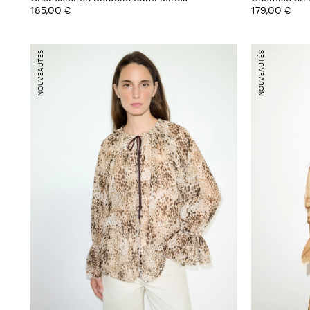
&Co.llaboration
185,00 €
manchette
179,00 €
NOUVEAUTÉS
NOUVEAUTÉS