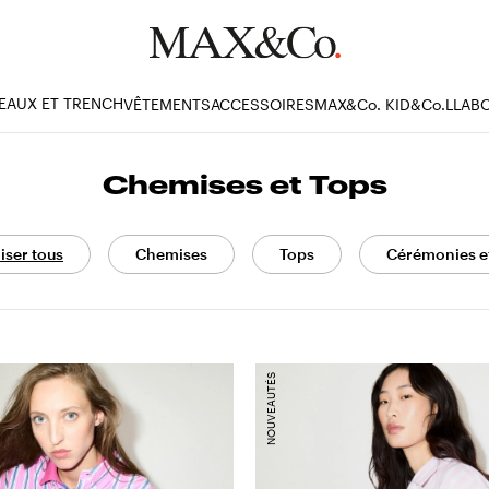
EAUX ET TRENCH
VÊTEMENTS
ACCESSOIRES
MAX&Co. KID
&Co.LLAB
Chemises et Tops
iser tous
Chemises
Tops
Cérémonies et
NOUVEAUTÉS