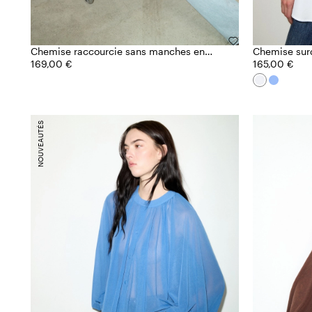
Chemise raccourcie sans manches en
Chemise sur
popeline
169,00 €
165,00 €
NOUVEAUTÉS